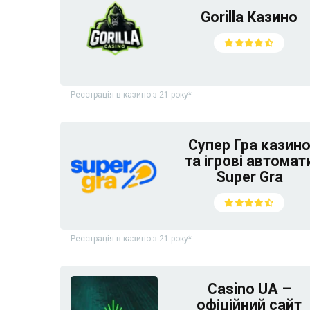
Gorilla Казино
Реєстрація в казино з 21 року*
Супер Гра казин
та ігрові автомат
Super Gra
Реєстрація в казино з 21 року*
Casino UA –
офіційний сайт