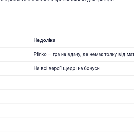
Недоліки
Plinko — гра на вдачу, де немає толку від м
Не всі версії щедрі на бонуси