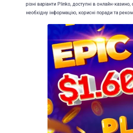
різні варіанти Plinko, доступні в онлайн-казино
необхідну інформацію, корисні поради та рекоме