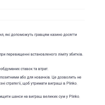
л, які допоможуть гравцям казино досягти
при перевищенні встановленого ліміту збитків.
обдуманих ставок та втрат.
позитними або для новачків. Це дозволить не
ні стратегії, щоб утримати виграші в Plinko.
ищити шанси на виграш великих сум у Plinko.