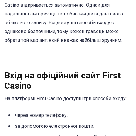
Casino відкривається автоматично. Однак для
подальшої авторизації потрібно вводити дані свого
облікового запису. Всі доступні способи входу є
однаково безпечними, тому кожен гравець може
обрати той варіант, який вважає найбільш зручним.
Вхід на офіційний сайт First
Casino
На платформі First Casino доступні три способи входу:
через номер телефону;
за допомогою електронної пошти;