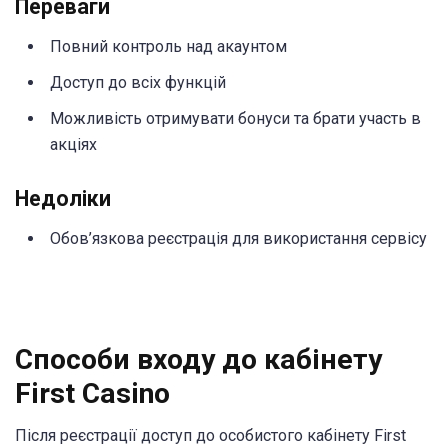
Переваги
Повний контроль над акаунтом
Доступ до всіх функцій
Можливість отримувати бонуси та брати участь в
акціях
Недоліки
Обов’язкова реєстрація для використання сервісу
Способи входу до кабінету
First Casino
Після реєстрації доступ до особистого кабінету First